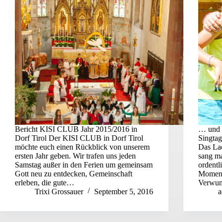
Bericht KISI CLUB Jahr 2015/2016 in
… und w
Dorf Tirol Der KISI CLUB in Dorf Tirol
Singtag
möchte euch einen Rückblick von unserem
Das La
ersten Jahr geben. Wir trafen uns jeden
sang m
Samstag außer in den Ferien um gemeinsam
ordentl
Gott neu zu entdecken, Gemeinschaft
Moment 
erleben, die gute…
Verwun
Trixi Grossauer
September 5, 2016
a