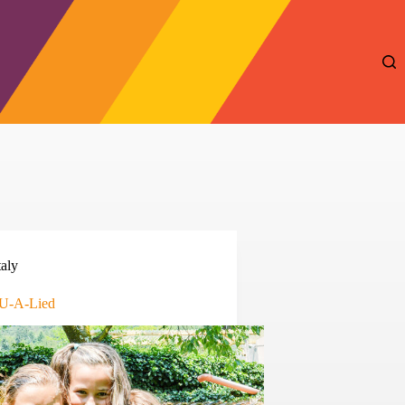
taly
U-A-Lied