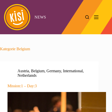
Zum
Inhalt
springen
NEWS
Kategorie
Belgium
Austria
,
Belgium
,
Germany
,
International
,
Netherlands
Mission:1 – Day:3