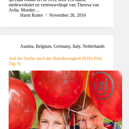
medewerkster en vertrouwelinge van Theresa van
Avila, Moeder…
Harm Ruiter
November 28, 2016
Austria
,
Belgium
,
Germany
,
Italy
,
Netherlands
Auf der Suche nach der Barmherzigkeit (KISI-Fest,
Tag 3)