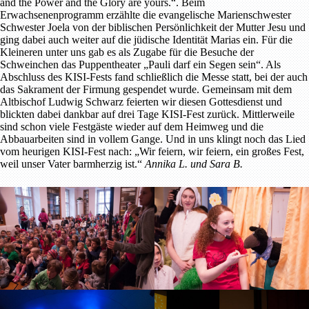
and the Power and the Glory are yours.“. Beim
Erwachsenenprogramm erzählte die evangelische Marienschwester
Schwester Joela von der biblischen Persönlichkeit der Mutter Jesu und
ging dabei auch weiter auf die jüdische Identität Marias ein. Für die
Kleineren unter uns gab es als Zugabe für die Besuche der
Schweinchen das Puppentheater „Pauli darf ein Segen sein“. Als
Abschluss des KISI-Fests fand schließlich die Messe statt, bei der auch
das Sakrament der Firmung gespendet wurde. Gemeinsam mit dem
Altbischof Ludwig Schwarz feierten wir diesen Gottesdienst und
blickten dabei dankbar auf drei Tage KISI-Fest zurück. Mittlerweile
sind schon viele Festgäste wieder auf dem Heimweg und die
Abbauarbeiten sind in vollem Gange. Und in uns klingt noch das Lied
vom heurigen KISI-Fest nach: „Wir feiern, wir feiern, ein großes Fest,
weil unser Vater barmherzig ist.“
Annika L. und Sara B.