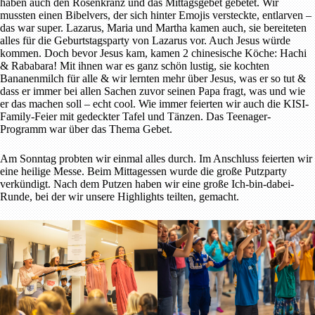
haben auch den Rosenkranz und das Mittagsgebet gebetet. Wir
mussten einen Bibelvers, der sich hinter Emojis versteckte, entlarven –
das war super. Lazarus, Maria und Martha kamen auch, sie bereiteten
alles für die Geburtstagsparty von Lazarus vor. Auch Jesus würde
kommen. Doch bevor Jesus kam, kamen 2 chinesische Köche: Hachi
& Rababara! Mit ihnen war es ganz schön lustig, sie kochten
Bananenmilch für alle & wir lernten mehr über Jesus, was er so tut &
dass er immer bei allen Sachen zuvor seinen Papa fragt, was und wie
er das machen soll – echt cool. Wie immer feierten wir auch die KISI-
Family-Feier mit gedeckter Tafel und Tänzen. Das Teenager-
Programm war über das Thema Gebet.
Am Sonntag probten wir einmal alles durch. Im Anschluss feierten wir
eine heilige Messe. Beim Mittagessen wurde die große Putzparty
verkündigt. Nach dem Putzen haben wir eine große Ich-bin-dabei-
Runde, bei der wir unsere Highlights teilten, gemacht.