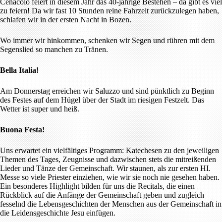
Cenacolo feiert in diesem Jahr das 40-jährige Bestehen – da gibt es viel
zu feiern! Da wir fast 10 Stunden reine Fahrzeit zurückzulegen haben,
schlafen wir in der ersten Nacht in Bozen.
Wo immer wir hinkommen, schenken wir Segen und rühren mit dem
Segenslied so manchen zu Tränen.
Bella Italia!
Am Donnerstag erreichen wir Saluzzo und sind pünktlich zu Beginn
des Festes auf dem Hügel über der Stadt im riesigen Festzelt. Das
Wetter ist super und heiß.
Buona Festa!
Uns erwartet ein vielfältiges Programm: Katechesen zu den jeweiligen
Themen des Tages, Zeugnisse und dazwischen stets die mitreißenden
Lieder und Tänze der Gemeinschaft. Wir staunen, als zur ersten HI.
Messe so viele Priester einziehen, wie wir sie noch nie gesehen haben.
Ein besonderes Highlight bilden für uns die Recitals, die einen
Rückblick auf die Anfänge der Gemeinschaft geben und zugleich
fesselnd die Lebensgeschichten der Menschen aus der Gemeinschaft in
die Leidensgeschichte Jesu einfügen.