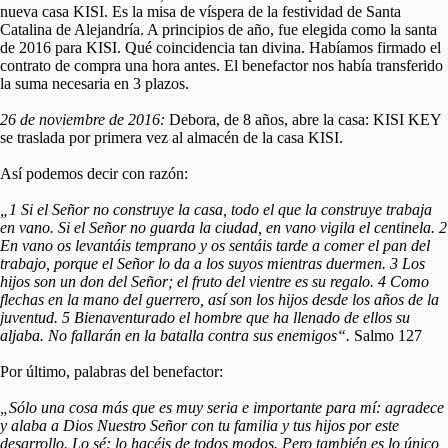
nueva casa KISI. Es la misa de víspera de la festividad de Santa
Catalina de Alejandría. A principios de año, fue elegida como la santa
de 2016 para KISI. Qué coincidencia tan divina. Habíamos firmado el
contrato de compra una hora antes. El benefactor nos había transferido
la suma necesaria en 3 plazos.
26 de noviembre de 2016:
Debora, de 8 años, abre la casa: KISI KEY
se traslada por primera vez al almacén de la casa KISI.
Así podemos decir con razón:
„1 Si el Señor no construye la casa, todo el que la construye trabaja
en vano. Si el Señor no guarda la ciudad, en vano vigila el centinela. 2
En vano os levantáis temprano y os sentáis tarde a comer el pan del
trabajo, porque el Señor lo da a los suyos mientras duermen. 3 Los
hijos son un don del Señor; el fruto del vientre es su regalo. 4 Como
flechas en la mano del guerrero, así son los hijos desde los años de la
juventud. 5 Bienaventurado el hombre que ha llenado de ellos su
aljaba. No fallarán en la batalla contra sus enemigos“.
Salmo 127
Por último, palabras del benefactor:
„Sólo una cosa más que es muy seria e importante para mí: agradece
y alaba a Dios Nuestro Señor con tu familia y tus hijos por este
desarrollo. Lo sé: lo hacéis de todos modos. Pero también es lo único