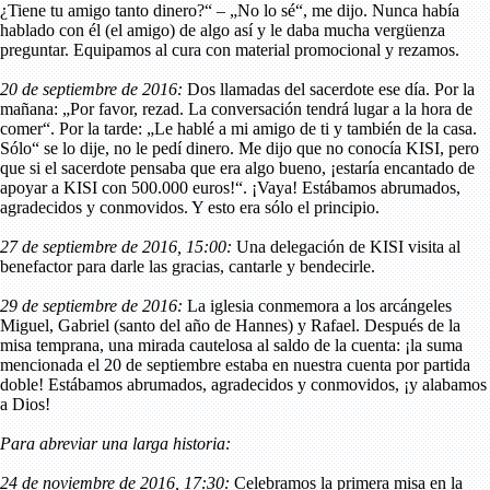
¿Tiene tu amigo tanto dinero?“ – „No lo sé“, me dijo. Nunca había
hablado con él (el amigo) de algo así y le daba mucha vergüenza
preguntar. Equipamos al cura con material promocional y rezamos.
20 de septiembre de 2016:
Dos llamadas del sacerdote ese día. Por la
mañana: „Por favor, rezad. La conversación tendrá lugar a la hora de
comer“. Por la tarde: „Le hablé a mi amigo de ti y también de la casa.
Sólo“ se lo dije, no le pedí dinero. Me dijo que no conocía KISI, pero
que si el sacerdote pensaba que era algo bueno, ¡estaría encantado de
apoyar a KISI con 500.000 euros!“. ¡Vaya! Estábamos abrumados,
agradecidos y conmovidos. Y esto era sólo el principio.
27 de septiembre de 2016, 15:00:
Una delegación de KISI visita al
benefactor para darle las gracias, cantarle y bendecirle.
29 de septiembre de 2016:
La iglesia conmemora a los arcángeles
Miguel, Gabriel (santo del año de Hannes) y Rafael. Después de la
misa temprana, una mirada cautelosa al saldo de la cuenta: ¡la suma
mencionada el 20 de septiembre estaba en nuestra cuenta por partida
doble! Estábamos abrumados, agradecidos y conmovidos, ¡y alabamos
a Dios!
Para abreviar una larga historia:
24 de noviembre de 2016, 17:30:
Celebramos la primera misa en la