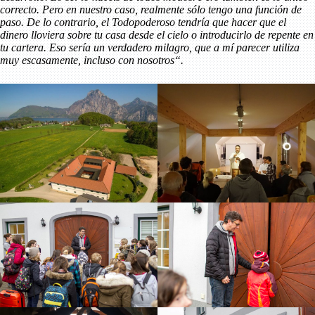
correcto. Pero en nuestro caso, realmente sólo tengo una función de
paso. De lo contrario, el Todopoderoso tendría que hacer que el
dinero lloviera sobre tu casa desde el cielo o introducirlo de repente en
tu cartera. Eso sería un verdadero milagro, que a mí parecer utiliza
muy escasamente, incluso con nosotros“.