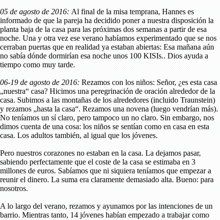
05 de agosto de 2016:
Al final de la misa temprana, Hannes es
informado de que la pareja ha decidido poner a nuestra disposición la
planta baja de la casa para las próximas dos semanas a partir de esa
noche. Una y otra vez ese verano habíamos experimentado que se nos
cerraban puertas que en realidad ya estaban abiertas: Esa mañana aún
no sabía dónde dormirían esa noche unos 100 KISIs.. Dios ayuda a
tiempo como muy tarde.
06-19 de agosto de 2016:
Rezamos con los niños: Señor, ¿es esta casa
„nuestra“ casa? Hicimos una peregrinación de oración alrededor de la
casa. Subimos a las montañas de los alrededores (incluido Traunstein)
y rezamos „hasta la casa“. Rezamos una novena (luego vendrían más).
No teníamos un sí claro, pero tampoco un no claro. Sin embargo, nos
dimos cuenta de una cosa: los niños se sentían como en casa en esta
casa. Los adultos también, al igual que los jóvenes.
Pero nuestros corazones no estaban en la casa. La dejamos pasar,
sabiendo perfectamente que el coste de la casa se estimaba en 3
millones de euros. Sabíamos que ni siquiera teníamos que empezar a
reunir el dinero. La suma era claramente demasiado alta. Bueno: para
nosotros.
A lo largo del verano, rezamos y ayunamos por las intenciones de un
barrio. Mientras tanto, 14 jóvenes habían empezado a trabajar como