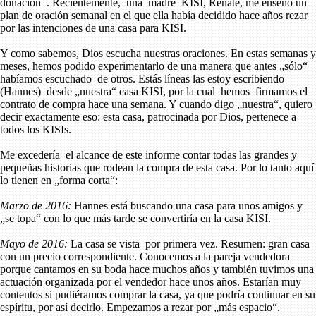
donación . Recientemente, una madre KISI, Renate, me enseñó un
plan de oración semanal en el que ella había decidido hace años rezar
por las intenciones de una casa para KISI.
Y como sabemos, Dios escucha nuestras oraciones. En estas semanas y
meses, hemos podido experimentarlo de una manera que antes „sólo“
habíamos escuchado de otros. Estás líneas las estoy escribiendo
(Hannes) desde „nuestra“ casa KISI, por la cual hemos firmamos el
contrato de compra hace una semana. Y cuando digo „nuestra“, quiero
decir exactamente eso: esta casa, patrocinada por Dios, pertenece a
todos los KISIs.
Me excedería el alcance de este informe contar todas las grandes y
pequeñas historias que rodean la compra de esta casa. Por lo tanto aquí
lo tienen en „forma corta“:
Marzo de 2016:
Hannes está buscando una casa para unos amigos y
„se topa“ con lo que más tarde se convertiría en la casa KISI.
Mayo de 2016:
La casa se vista por primera vez. Resumen: gran casa
con un precio correspondiente. Conocemos a la pareja vendedora
porque cantamos en su boda hace muchos años y también tuvimos una
actuación organizada por el vendedor hace unos años. Estarían muy
contentos si pudiéramos comprar la casa, ya que podría continuar en su
espíritu, por así decirlo. Empezamos a rezar por „más espacio“.