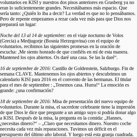
voluntarios en KISI y nuestros dos pisos anteriores en Grasberg ya no
eran lo suficientemente grandes. Necesitábamos más espacio. Que
sería tanto: ¿Quién lo iba a decir? La verdad es que no lo pensábamos.
Pero de repente empezamos a rezar cada vez más para que Dios nos
preparará un lugar:
Noche del 13 al 14 de septiembre:
en el viaje nocturno de Volos
(Grecia) a Medjugorje (Bosnia Herzegovina) con el equipo de
voluntarios, recibimos las siguientes promesas en la oración de
escucha: ‚Me siento honrado de que confiéis en mí de esta manera.
Mantened los ojos abiertos. Os daré una casa. Se las la daré“.
16 de septiembre de 2016:
Castillo de Goldenstein, Salzburgo. Fin de
semana CLAVE. Mantenemos los ojos abiertos y descubrimos un
calendario KISI para 2016 en el convento de las hermanas. El titular
para el mes de septiembre : „Tenemos casa. Hurra!“ La emoción es
grande: ¿una confirmación?
18 de septiembre de 2016:
Misa de presentación del nuevo equipo de
voluntarios. Durante la misa, el sacerdote celebrante tiene la impresión
de que Dios le dice que pregunte a un amigo suyo si podría donar algo
a KISI. Después de la misa, la pregunta en la comida: „Hannes,
¿necesitas dinero?“ – „Claro que necesitamos dinero. Nuestro coche
necesita cada vez más reparaciones. Tuvimos un déficit en el
presupuesto del último año laboral. Y luego está esta granja cuadrada.