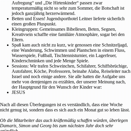
Aufregung“ und „Die Hirtenkinder“ passen zwar
temperaturmäßig nicht so sehr zum Sommer, die Botschaft ist
jedoch ganzjährig herzerwärmend.
Betten und Essen! Jugendsporthotel Leitner lieferte sicherlich
einen großen Pluspunkt.
Kleingruppen: Gemeinsames Bibellesen, Beten, Segnen,
Kreativsein schaffte eine familiäre Atmosphäre, sogar bei den
Eltern.
Spaß kam auch nicht zu kurz, wir genossen eine Schnitzeljagd,
eine Wanderung, Schwimmen und Plantschen in einem Fluss,
Wasserspiele, Fußball, Tischtennisturnier, ein Lagerfeuer,
Kinderschminken und jede Menge Spiele.
Sessions: Wir trafen Schweinchen, Schifahrer, Schiffsbrüchige,
Autofahrer, Köche, Professoren, beinahe Alaba, Reiseleiter nach
Israel und noch einige andere. Sie alle hatten die Aufgabe uns
mehr von demjenigen zu erzählen, der unserer Meinung nach,
der Hauptgrund für den Wunsch der Kinder war:
JESUS
Nach all diesen Überlegungen ist es verständlich, dass eine Woche
nicht genug ist, sondern dass es sich auch ein Monat gut so leben lässt.
Ob die Mitarbeiter das auch kräftemäßig schaffen würden, überlegen
Damaris, Simon und Georg bis zum nächsten Jahr doch sehr
gründlich…