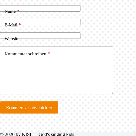
Name
*
E-Mail
*
Website
Kommentar schreiben
*
Kommentar abschicken
© 2026 by KISI — God's singing kids