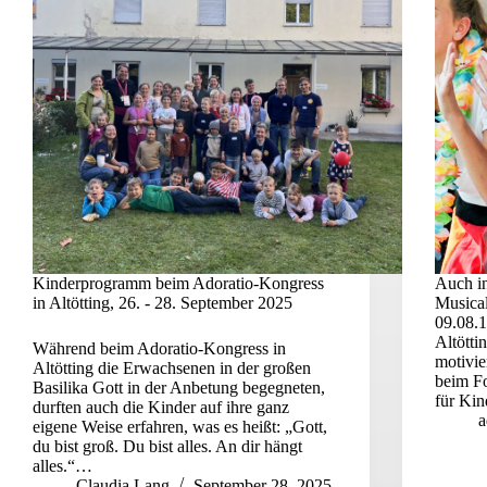
Kinderprogramm beim Adoratio-Kongress
Auch in
in Altötting, 26. - 28. September 2025
Musical
09.08.
Altötti
Während beim Adoratio-Kongress in
motivie
Altötting die Erwachsenen in der großen
beim Fo
Basilika Gott in der Anbetung begegneten,
für Ki
durften auch die Kinder auf ihre ganz
a
eigene Weise erfahren, was es heißt: „Gott,
du bist groß. Du bist alles. An dir hängt
alles.“…
Claudia Lang
September 28, 2025